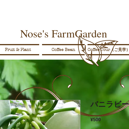
Nose's FarmGarden
Fruit & Plant
Coffee Bean
Coffee Tour（ご見学
バニラビ
¥500
価
格