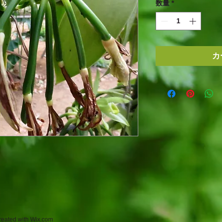
数量
*
カ
eated with
Wix.com