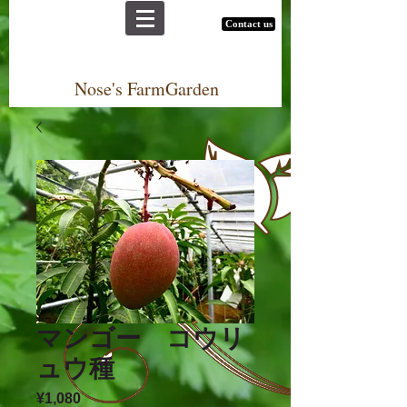
Contact us
Nose's FarmGarden
マンゴー コウリ
ュウ種
¥1,080
価