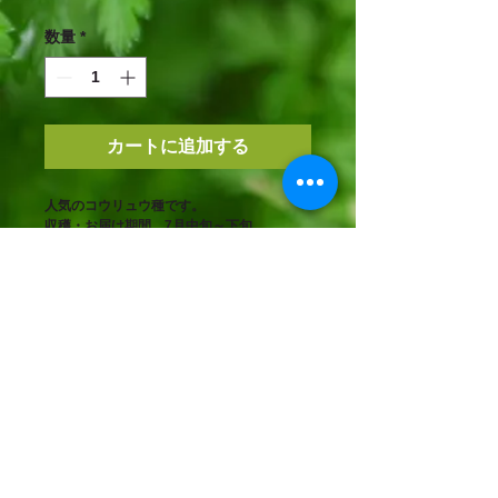
格
数量
*
カートに追加する
人気のコウリュウ種です。

収穫・お届け期間　7月中旬～下旬
© 2023 by MY ORGANIC GARDEN. Proudly
created with
Wix.com