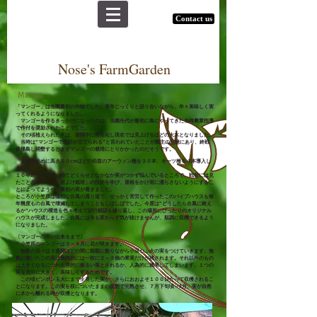
Contact us
Nose's FarmGarden
Mango
「マンゴー」は当園最初の作物でした。長年じっくりと語り合いながら、年々美味しく実
ってくれるようになりました。
マンゴーを作るきっかけになったのは、当園先代が最初に島にやってきた当時農業指導
で作付を奨励されたことでした。
その頃植えられた木は、疎開中に野生化し現在では見上げるほどの大木となりました。
当時は”マンゴーで生計が立てられる”と言われていたことが園主の記憶にあり、終戦
後帰島し開墾するとま
ずマンゴーの栽培にとりかかったのだそうです。
まず手始めに高さ５０cmほどの幼苗のアーウィン種を３０本、キーツ種を４本導入し
ました。
１０年近くもの間、待てどくらせどなかなか実がつかず悩んでいるところで、戦前には見
たことのなかった「雨よけ栽培」の技術を学び、屋根をかけ雨に濡らさないようにするこ
とによってようやく最初の実が着きました。
ところが
小笠原は猛烈な台風の通り道で、
せっかく苦労して作ったこのパイプハウスも毎
年幾度
もの台風
で壊滅してしまうこともしばしばでした。今度は”どうしたら台風に耐え
るか”ハウスの構造を色々考えて試行錯誤を繰り返し、この場所にぴったりのオリジナル
ハウスが完成しました。台風には今も変わらず気が抜けませんが、順調に収穫できるよう
になりました。
〔マンゴーの実が出来るまで〕
小笠原のマンゴーは３～４月に花が咲きます。
無数の花々は３週間ほどの間に順順に散りながら小豆つぶ大の実をつけていきます。無
数に着いたこの実は最終的には一枝に２～３個の果実だけが残されます。それ以外のもの
は大きくなるにつれ生理的に振るい落とされるか、人為的に摘果してしまいます。１つの
実を充分に大きく、美味しくするためです。
この頃ピンポン玉大にまで生長した実が、さらにおおよそ１００日たって収穫されるこ
とになります。この実を枝についたままの状態で完熟させ、７月下旬頃～8月、実が自然
に木から離れる時が収穫となります。