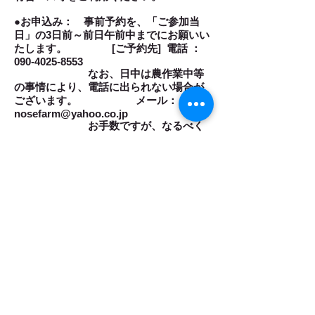
●お申込み： 事前予約を、「ご参加当
日」の3日前～前日午前中までにお願いい
たします。
[
ご予約先] 電話 ：
090-4025-8553
なお、日中は農作業中等
の事情により、電話に出られない場合が
ございます。 メール：
nosefarm@yahoo.co.jp
お手数ですが、なるべく
メールでのお申込みをお願い申し上げま
す。
また、ドリップバッグ購
入予定のお客様は、作り置きをしており
ませんので
ツアーお申込みの際に事
前にご注文をお願いいたします。（お一
人様につき1パック）