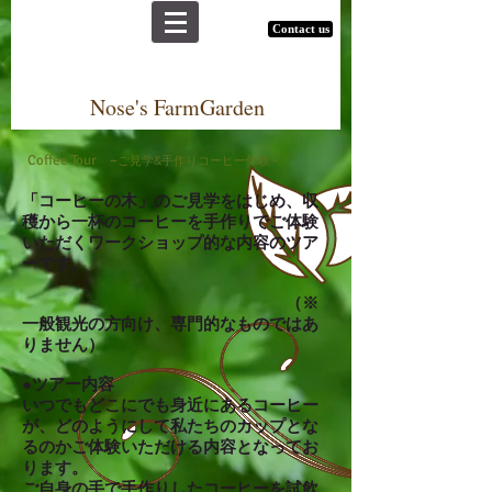
Contact us
Nose's FarmGarden
Coffee Tour
~
ご見学&手作りコーヒー体験~
「コーヒーの木」のご見学をはじめ、
収
穫から
一杯のコーヒーを
手作りでご体験
いただくワークショップ的な内容のツア
ーです。
（※
一般観光の方向け、専門的なものではあ
りません）
●ツアー内容
いつでもどこにでも身近に
あるコーヒー
が、どのようにして私たちのカップ
とな
るのかご体験いただける内容となってお
ります。
ご自身の手で手作りしたコーヒーを
試飲