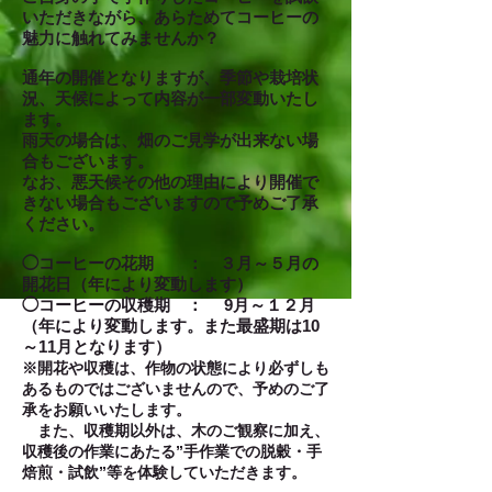
いただきながら、あらためてコーヒーの
魅力に触れてみませんか？
通年の開催となりますが、季節や栽培状
況、天候によって
内容が
一部変動いたし
ます。
雨天の場合は
、
畑のご見学が出来ない場
合もございます。
なお、悪天候その他の理由により開催で
きない場合もございますので予めご了承
ください。
◯コーヒーの花期 ： ３月～５月の
開花日（年により変動します）
◯コーヒーの収穫期 ： 9月～１２月
（年により変動します。また最盛期は10
～11月となります）
※開花や
収穫は、作物の状態により必ずしも
あるものではございませんので、予めのご了
承をお願いいたします。
また、収穫期以外は、木のご観察に加え、
収穫後の作業にあたる”手作業での脱穀・手
焙煎・試飲”等を体験していただきます。